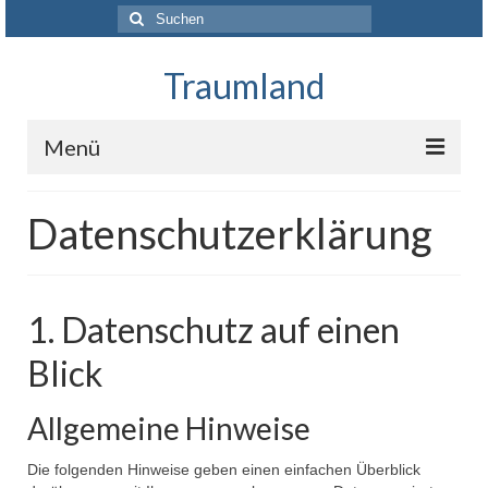
Suchen
nach:
Traumland
Menü
Startseite
Datenschutzerklärung
Das Projekt
Über uns
1. Datenschutz auf einen
Unterstützer und Förderer
Blick
Presse
Allgemeine Hinweise
Kontakt
Die folgenden Hinweise geben einen einfachen Überblick