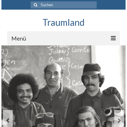
Suchen
nach:
Traumland
Menü
Startseite
Das Projekt
Über uns
Unterstützer und Förderer
Presse
Kontakt