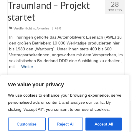
Traumland – Projekt
28
NOV. 2025
startet
Veröffentlicht in:
Aktuelles
|
0
In Thüringen gehörte das Automobilwerk Eisenach (AWE) zu
den großen Betrieben: 10 000 Werktätige produzierten hier
bis 1989 den „Wartburg“. Unter ihnen stets 400 bis 600
Vertragsarbeiterinnen, angeworben mit dem Versprechen, im
sozialistischen Bruderland DDR eine Ausbildung zu erhalten,
mit …
Weiter
We value your privacy
We use cookies to enhance your browsing experience, serve
personalised ads or content, and analyse our traffic. By
clicking "Accept All", you consent to our use of cookies.
Impressum
Datenschutzerklärung
Customise
Reject All
Accept All
© 2026 Traumland - WordPress Theme by
Kadence WP