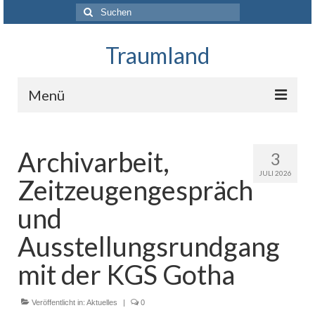
Suchen
nach:
Traumland
Menü
Startseite
Archivarbeit,
3
Das Projekt
JULI 2026
Zeitzeugengespräch
Über uns
und
Unterstützer und Förderer
Ausstellungsrundgang
Presse
mit der KGS Gotha
Kontakt
Veröffentlicht in:
Aktuelles
|
0