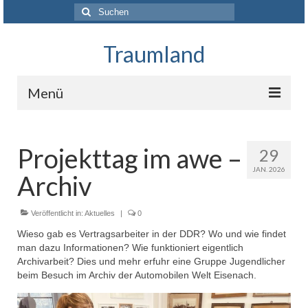
Suchen
nach:
Traumland
Menü
Startseite
Projekttag im awe –
29
Das Projekt
JAN. 2026
Archiv
Über uns
Unterstützer und Förderer
Veröffentlicht in:
Aktuelles
|
0
Wieso gab es Vertragsarbeiter in der DDR? Wo und wie findet
Presse
man dazu Informationen? Wie funktioniert eigentlich
Archivarbeit? Dies und mehr erfuhr eine Gruppe Jugendlicher
Kontakt
beim Besuch im Archiv der Automobilen Welt Eisenach.