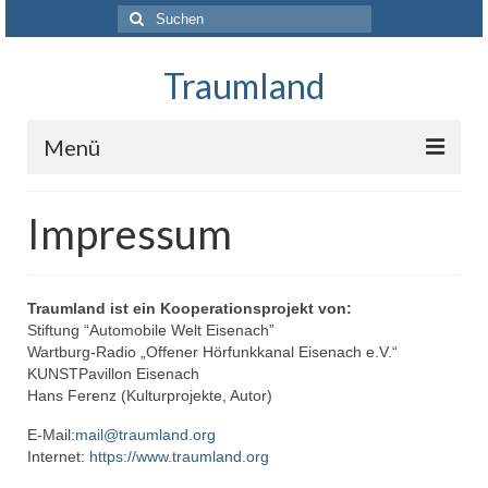
Suchen
nach:
Traumland
Menü
Startseite
Impressum
Das Projekt
Über uns
Traumland ist ein Kooperationsprojekt von:
Stiftung “Automobile Welt Eisenach”
Unterstützer und Förderer
Wartburg-Radio „Offener Hörfunkkanal Eisenach e.V.“
KUNSTPavillon Eisenach
Presse
Hans Ferenz (Kulturprojekte, Autor)
Kontakt
E-Mail:
mail@traumland.org
Internet:
https://www.traumland.org